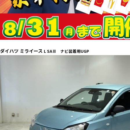
ダイハツ ミライース
L SAⅢ ナビ装着用UGP