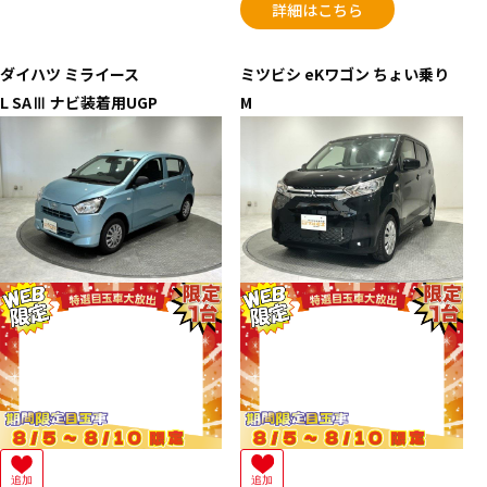
詳細はこちら
ダイハツ
ミライース
ミツビシ
eKワゴン ちょい乗り
L SAⅢ ナビ装着用UGP
M
追加
追加