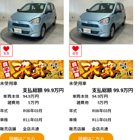
追加
追加
未使用車
未使用車
支払総額
99.9
万円
支払総額
99.9
万円
車両本体
94.9万円
車両本体
94.9万円
諸費用
5万円
諸費用
5万円
年式
R08年03月
年式
R08年03月
車検
R11年03月
車検
R11年03月
販売店舗
全店共通
販売店舗
全店共通
詳細はこちら
詳細はこちら