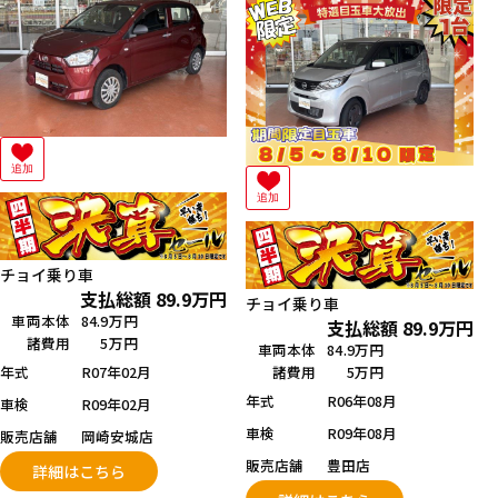
追加
追加
チョイ乗り車
支払総額
89.9
万円
チョイ乗り車
車両本体
84.9万円
支払総額
89.9
万円
諸費用
5万円
車両本体
84.9万円
年式
R07年02月
諸費用
5万円
年式
R06年08月
車検
R09年02月
車検
R09年08月
販売店舗
岡崎安城店
販売店舗
豊田店
詳細はこちら