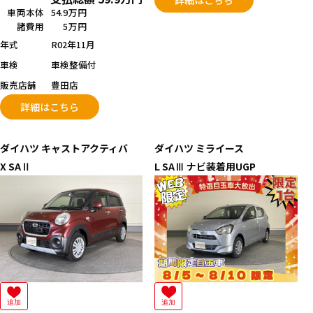
車両本体
54.9万円
諸費用
5万円
年式
R02年11月
車検
車検整備付
販売店舗
豊田店
詳細はこちら
ダイハツ
キャストアクティバ
ダイハツ
ミライース
X SAⅡ
L SAⅢ ナビ装着用UGP
追加
追加