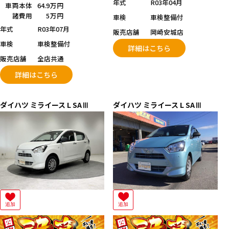
年式
R03年04月
車両本体
64.9万円
諸費用
5万円
車検
車検整備付
年式
R03年07月
販売店舗
岡崎安城店
車検
車検整備付
詳細はこちら
販売店舗
全店共通
詳細はこちら
ダイハツ
ミライース
L SAⅢ
ダイハツ
ミライース
L SAⅢ
追加
追加