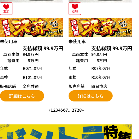
追加
追加
未使用車
未使用車
支払総額
99.9
万円
支払総額
99.9
万円
車両本体
94.9万円
車両本体
94.9万円
諸費用
5万円
諸費用
5万円
年式
R07年07月
年式
R07年07月
車検
R10年07月
車検
R10年07月
販売店舗
全店共通
販売店舗
四日市店
詳細はこちら
詳細はこちら
«
1
2
3
4
5
6
7
...
27
28
»