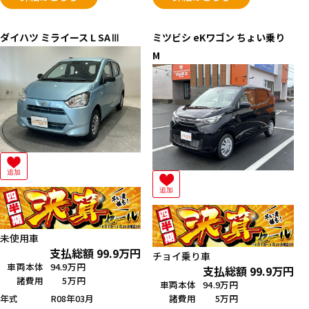
ダイハツ
ミライース
L SAⅢ
ミツビシ
eKワゴン ちょい乗り
M
追加
追加
未使用車
支払総額
99.9
万円
チョイ乗り車
車両本体
94.9万円
支払総額
99.9
万円
諸費用
5万円
車両本体
94.9万円
年式
R08年03月
諸費用
5万円