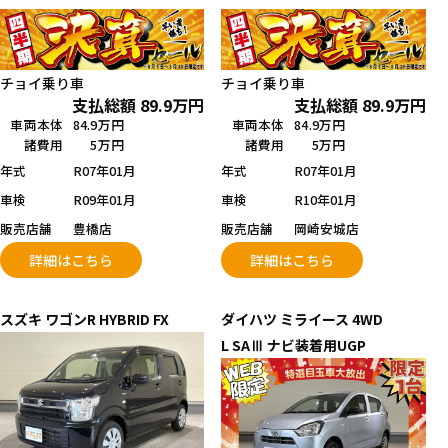
チョイ乗り車
チョイ乗り車
支払総額
89.9
万円
支払総額
89.9
万円
車両本体
84.9万円
車両本体
84.9万円
諸費用
5万円
諸費用
5万円
年式
R07年01月
年式
R07年01月
車検
R09年01月
車検
R10年01月
販売店舗
豊橋店
販売店舗
岡崎安城店
詳細はこちら
詳細はこちら
スズキ
ワゴンR
HYBRID FX
ダイハツ
ミライース 4WD
L SAⅢ ナビ装着用UGP