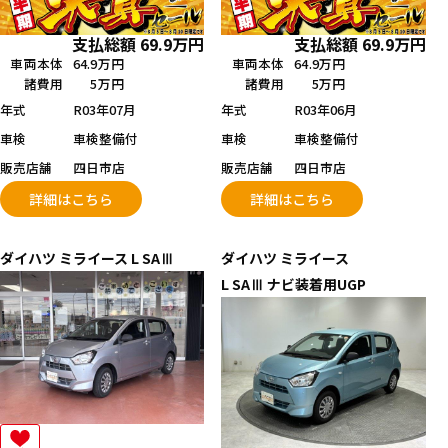
支払総額
69.9
万円
支払総額
69.9
万円
車両本体
64.9万円
車両本体
64.9万円
諸費用
5万円
諸費用
5万円
年式
R03年07月
年式
R03年06月
車検
車検整備付
車検
車検整備付
販売店舗
四日市店
販売店舗
四日市店
詳細はこちら
詳細はこちら
ダイハツ
ミライース
L SAⅢ
ダイハツ
ミライース
L SAⅢ ナビ装着用UGP