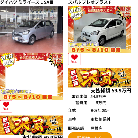
ダイハツ
ミライース
L SAⅢ
スバル
プレオプラス
F
追加
支払総額
59.9
万円
車両本体
54.9万円
諸費用
5万円
年式
R03年03月
追加
車検
車検整備付
販売店舗
豊橋店
支払総額
59.9
万円
詳細はこちら