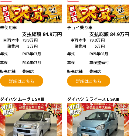
未使用車
チョイ乗り車
支払総額
84.9
万円
支払総額
84.9
万円
車両本体
79.9万円
車両本体
79.9万円
諸費用
5万円
諸費用
5万円
年式
R07年07月
年式
R05年08月
車検
R10年07月
車検
車検整備付
販売店舗
豊田店
販売店舗
豊田店
詳細はこちら
詳細はこちら
ダイハツ
ムーヴ
L SAⅢ
ダイハツ
ミライース
L SAIII