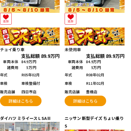
追加
追加
チョイ乗り車
未使用車
支払総額
89.9
万円
支払総額
89.9
万円
車両本体
84.9万円
車両本体
84.9万円
諸費用
5万円
諸費用
5万円
年式
R05年02月
年式
R08年02月
車検
車検整備付
車検
R11年02月
販売店舗
四日市店
販売店舗
豊橋店
詳細はこちら
詳細はこちら
ダイハツ
ミライース
L SAⅢ
ニッサン
新型デイズ ちょい乗り
S