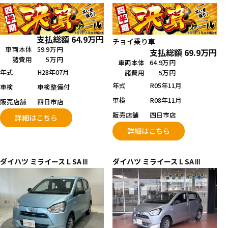
支払総額
64.9
万円
チョイ乗り車
車両本体
59.9万円
支払総額
69.9
万円
諸費用
5万円
車両本体
64.9万円
年式
H28年07月
諸費用
5万円
年式
R05年11月
車検
車検整備付
車検
R08年11月
販売店舗
四日市店
販売店舗
四日市店
詳細はこちら
詳細はこちら
ダイハツ
ミライース
L SAⅢ
ダイハツ
ミライース
L SAⅢ