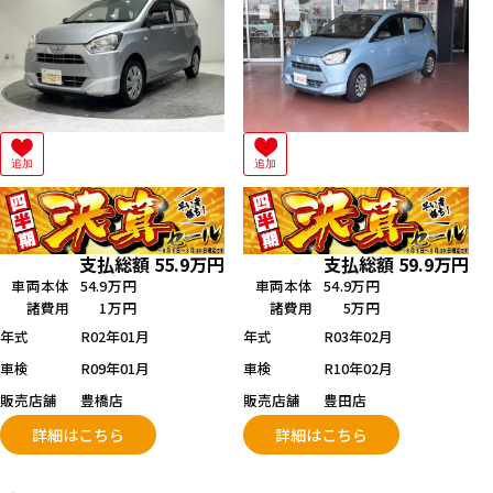
追加
追加
支払総額
55.9
万円
支払総額
59.9
万円
車両本体
54.9万円
車両本体
54.9万円
諸費用
1万円
諸費用
5万円
年式
R02年01月
年式
R03年02月
車検
R09年01月
車検
R10年02月
販売店舗
豊橋店
販売店舗
豊田店
詳細はこちら
詳細はこちら