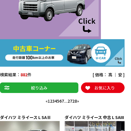
検索結果：
882
件
[ 価格：
高
｜
安
]
絞り込み
お気に入り
«
1
2
3
4
5
6
7
...
27
28
»
ダイハツ
ミライース
L SAⅢ
ダイハツ
ミライース 中古
L SAIII