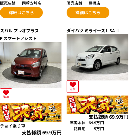
販売店舗
岡崎安城店
販売店舗
豊橋店
詳細はこちら
詳細はこちら
スバル
プレオプラス
ダイハツ
ミライース
L SAⅢ
F スマートアシスト
追加
追加
支払総額
69.9
万円
車両本体
64.9万円
チョイ乗り車
諸費用
5万円
支払総額
69.9
万円