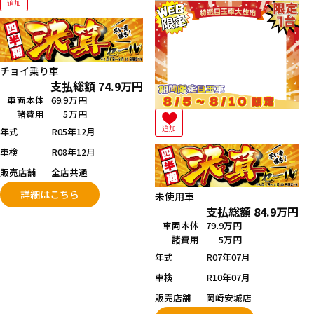
追加
チョイ乗り車
支払総額
74.9
万円
車両本体
69.9万円
諸費用
5万円
年式
R05年12月
追加
車検
R08年12月
販売店舗
全店共通
詳細はこちら
未使用車
支払総額
84.9
万円
車両本体
79.9万円
諸費用
5万円
年式
R07年07月
車検
R10年07月
販売店舗
岡崎安城店