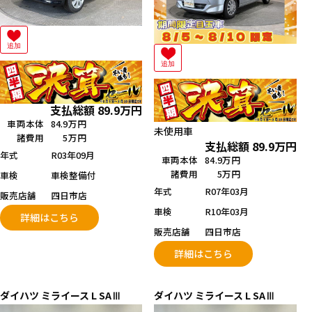
追加
追加
支払総額
89.9
万円
車両本体
84.9万円
未使用車
諸費用
5万円
支払総額
89.9
万円
年式
R03年09月
車両本体
84.9万円
諸費用
5万円
車検
車検整備付
年式
R07年03月
販売店舗
四日市店
車検
R10年03月
詳細はこちら
販売店舗
四日市店
詳細はこちら
ダイハツ
ミライース
L SAⅢ
ダイハツ
ミライース
L SAⅢ