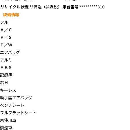
リサイクル状況
リ済込（非課税）
車台番号
*********310
装備情報
フル
Ａ／Ｃ
Ｐ／Ｓ
Ｐ／Ｗ
エアバッグ
アルミ
ＡＢＳ
記録簿
右Ｈ
キーレス
助手席エアバッグ
ベンチシート
フルフラットシート
未使用車
禁煙車