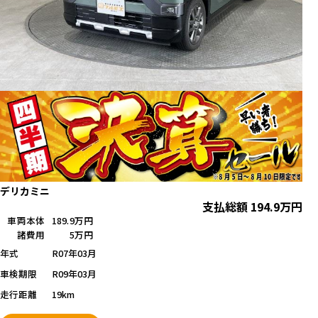
デリカミニ
支払総額
194.9
万円
車両本体
189.9万円
諸費用
5万円
年式
R07年03月
車検期限
R09年03月
走行距離
19km