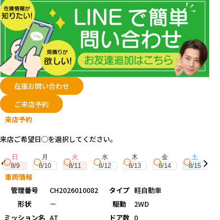
在庫お問い合わせ
ご来店予約
来店予約
来店ご希望日◯を選択してください。
日
月
火
水
木
金
土
8/9
8/10
8/11
8/12
8/13
8/14
8/15
車両情報
管理番号
CH2026010082
タイプ
軽自動車
形状
－
駆動
2WD
ミッション名
AT
ドア数
0