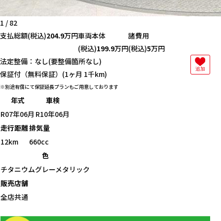
1
/
82
支払総額
(税込)
204.9
万円
車両本体
諸費用
(税込)
199.9
万円
(税込)
5
万円
法定整備：なし(要整備箇所なし)
追加
保証付（無料保証）(1ヶ月 1千km)
別途有償にて保証延長プランもご用意しております
年式
車検
R07年06月
R10年06月
走行距離
排気量
12km
660cc
色
チタニウムグレーメタリック
販売店舗
全店共通