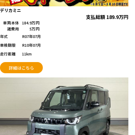
デリカミニ
支払総額
189.9
万円
車両本体
184.9万円
諸費用
5万円
年式
R07年07月
車検期限
R10年07月
走行距離
11km
詳細はこちら