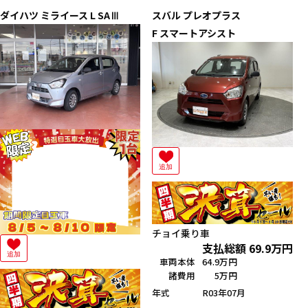
ダイハツ
ミライース
L SAⅢ
スバル
プレオプラス
F スマートアシスト
追加
チョイ乗り車
支払総額
69.9
万円
追加
車両本体
64.9万円
諸費用
5万円
年式
R03年07月