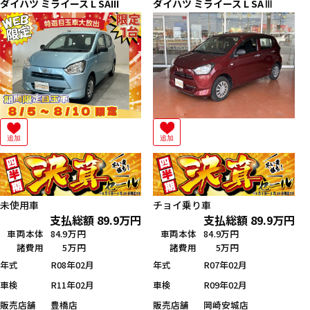
ダイハツ
ミライース
L SAIII
ダイハツ
ミライース
L SAⅢ
追加
追加
未使用車
チョイ乗り車
支払総額
89.9
万円
支払総額
89.9
万円
車両本体
84.9万円
車両本体
84.9万円
諸費用
5万円
諸費用
5万円
年式
R08年02月
年式
R07年02月
車検
R11年02月
車検
R09年02月
販売店舗
豊橋店
販売店舗
岡崎安城店