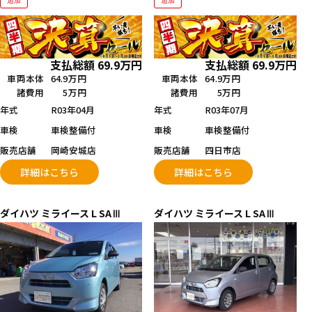
追加
追加
支払総額
69.9
万円
支払総額
69.9
万円
車両本体
64.9万円
車両本体
64.9万円
諸費用
5万円
諸費用
5万円
年式
R03年04月
年式
R03年07月
車検
車検整備付
車検
車検整備付
販売店舗
岡崎安城店
販売店舗
四日市店
詳細はこちら
詳細はこちら
ダイハツ
ミライース
L SAⅢ
ダイハツ
ミライース
L SAⅢ