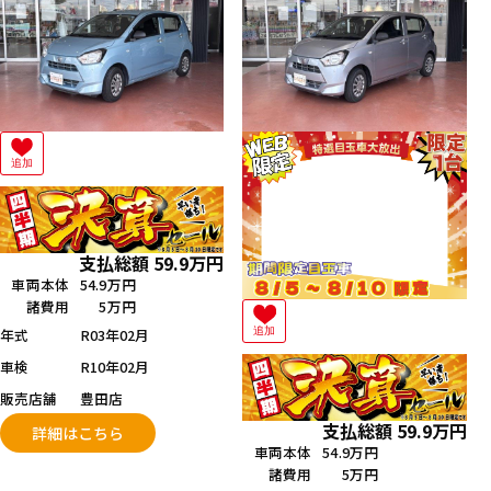
追加
支払総額
59.9
万円
車両本体
54.9万円
諸費用
5万円
年式
R03年02月
追加
車検
R10年02月
販売店舗
豊田店
支払総額
59.9
万円
詳細はこちら
車両本体
54.9万円
諸費用
5万円