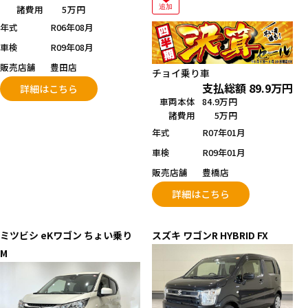
追加
諸費用
5万円
年式
R06年08月
車検
R09年08月
販売店舗
豊田店
チョイ乗り車
支払総額
89.9
万円
詳細はこちら
車両本体
84.9万円
諸費用
5万円
年式
R07年01月
車検
R09年01月
販売店舗
豊橋店
詳細はこちら
ミツビシ
eKワゴン ちょい乗り
スズキ
ワゴンR
HYBRID FX
M