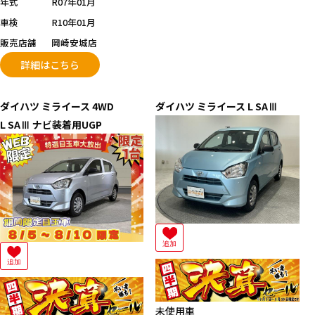
年式
R07年01月
車検
R10年01月
販売店舗
岡崎安城店
詳細はこちら
ダイハツ
ミライース 4WD
ダイハツ
ミライース
L SAⅢ
L SAⅢ ナビ装着用UGP
追加
追加
未使用車