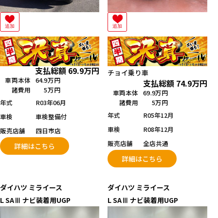
追加
追加
支払総額
69.9
万円
チョイ乗り車
車両本体
64.9万円
支払総額
74.9
万円
諸費用
5万円
車両本体
69.9万円
年式
R03年06月
諸費用
5万円
年式
R05年12月
車検
車検整備付
車検
R08年12月
販売店舗
四日市店
販売店舗
全店共通
詳細はこちら
詳細はこちら
ダイハツ
ミライース
ダイハツ
ミライース
L SAⅢ ナビ装着用UGP
L SAⅢ ナビ装着用UGP