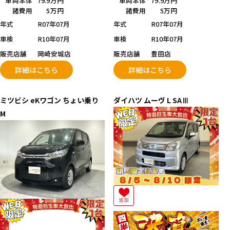
車両本体
79.9万円
車両本体
79.9万円
諸費用
5万円
諸費用
5万円
年式
R07年07月
年式
R07年07月
車検
R10年07月
車検
R10年07月
販売店舗
岡崎安城店
販売店舗
豊田店
詳細はこちら
詳細はこちら
ミツビシ
eKワゴン ちょい乗り
ダイハツ
ムーヴ
L SAⅢ
M
追加