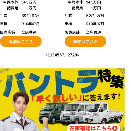
車両本体
94.9万円
車両本体
94.9万円
諸費用
5万円
諸費用
5万円
年式
R07年07月
年式
R07年07月
車検
R10年07月
車検
R10年07月
販売店舗
全店共通
販売店舗
全店共通
詳細はこちら
詳細はこちら
«
1
2
3
4
5
6
7
...
27
28
»