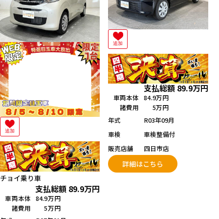
追加
支払総額
89.9
万円
車両本体
84.9万円
諸費用
5万円
年式
R03年09月
追加
車検
車検整備付
販売店舗
四日市店
詳細はこちら
チョイ乗り車
支払総額
89.9
万円
車両本体
84.9万円
諸費用
5万円