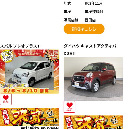
年式
R02年11月
車検
車検整備付
販売店舗
豊田店
詳細はこちら
スバル
プレオプラス
F
ダイハツ
キャストアクティバ
X SAⅡ
追加
追加
支払総額
59.9
万円