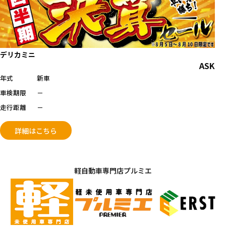
デリカミニ
ASK
年式
新車
車検期限
－
走行距離
－
詳細はこちら
軽自動車専門店プルミエ