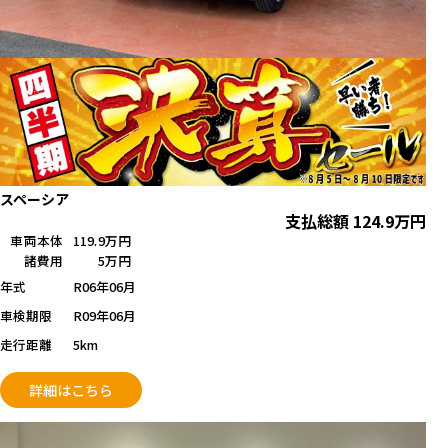
スペーシア
支払総額
124.9
万円
車両本体
119.9万円
諸費用
5万円
年式
R06年06月
車検期限
R09年06月
走行距離
5km
詳細はこちら