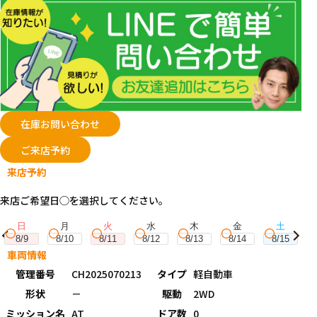
在庫お問い合わせ
ご来店予約
来店予約
来店ご希望日◯を選択してください。
日
月
火
水
木
金
土
8/9
8/10
8/11
8/12
8/13
8/14
8/15
車両情報
管理番号
CH2025070213
タイプ
軽自動車
形状
－
駆動
2WD
ミッション名
AT
ドア数
0