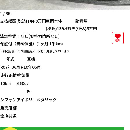
1
/
86
支払総額
(税込)
144.9
万円
車両本体
諸費用
(税込)
139.9
万円
(税込)
5
万円
法定整備：なし(要整備箇所なし)
追加
保証付（無料保証）(1ヶ月 1千km)
別途有償にて保証延長プランもご用意しております
年式
車検
R07年06月
R10年06月
走行距離
排気量
10km
660cc
色
シフォンアイボリーメタリック
販売店舗
全店共通