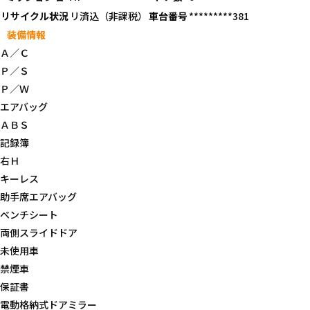
リサイクル状況
リ済込（非課税）
車台番号
*********381
装備情報
Ａ／Ｃ
Ｐ／Ｓ
Ｐ／Ｗ
エアバッグ
ＡＢＳ
記録簿
右Ｈ
キーレス
助手席エアバッグ
ベンチシート
両側スライドドア
未使用車
禁煙車
保証書
電動格納式ドアミラー