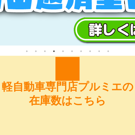
軽自動車専門店プルミエの
在庫数はこちら