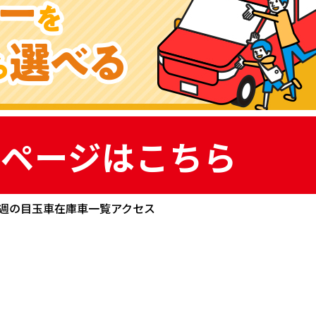
設ページはこちら
週の
目玉車
在庫車
一覧
アクセス