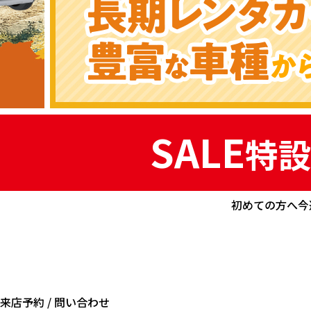
SALE
特
初めての
方へ
今
来店予約
/
問い合わせ