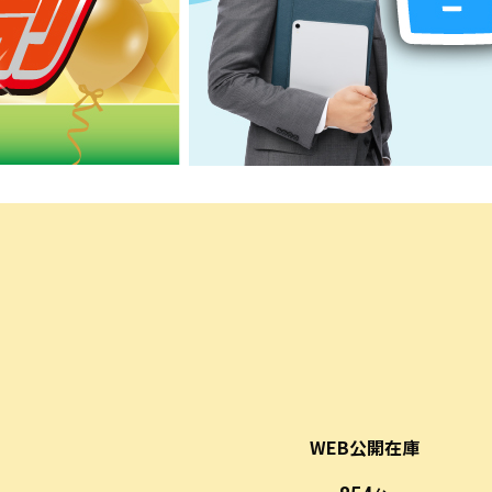
WEB公開在庫