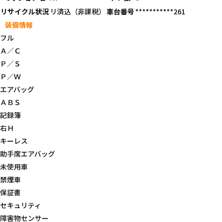
リサイクル状況
リ済込（非課税）
車台番号
***********261
装備情報
フル
Ａ／Ｃ
Ｐ／Ｓ
Ｐ／Ｗ
エアバッグ
ＡＢＳ
記録簿
右Ｈ
キーレス
助手席エアバッグ
未使用車
禁煙車
保証書
セキュリティ
障害物センサー