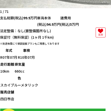
1
/
71
支払総額
(税込)
99.9
万円
車両本体
諸費用
(税込)
94.9
万円
(税込)
5
万円
法定整備：なし(要整備箇所なし)
追加
保証付（無料保証）(1ヶ月 1千km)
別途有償にて保証延長プランもご用意しております
年式
車検
R07年07月
R10年07月
走行距離
排気量
10km
660cc
色
スカイブルーメタリック
販売店舗
四日市店