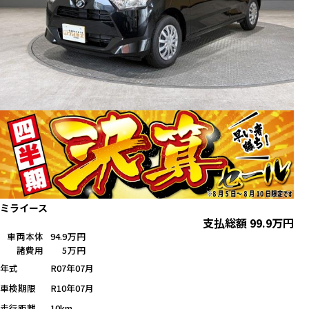
ミライース
支払総額
99.9
万円
車両本体
94.9万円
諸費用
5万円
年式
R07年07月
車検期限
R10年07月
走行距離
10km