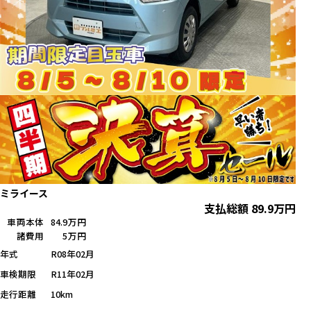
ミライース
支払総額
89.9
万円
車両本体
84.9万円
諸費用
5万円
年式
R08年02月
車検期限
R11年02月
走行距離
10km