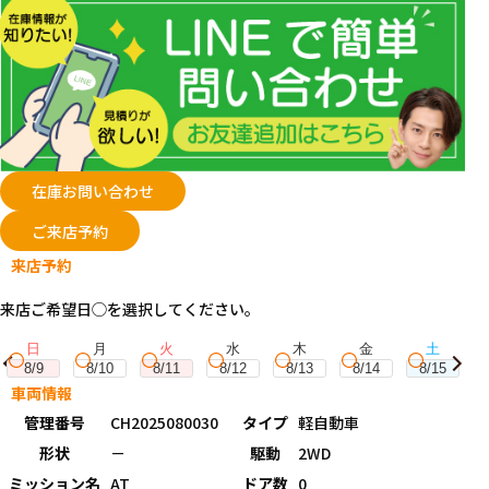
在庫お問い合わせ
ご来店予約
来店予約
来店ご希望日◯を選択してください。
日
月
火
水
木
金
土
8/9
8/10
8/11
8/12
8/13
8/14
8/15
車両情報
管理番号
CH2025080030
タイプ
軽自動車
形状
－
駆動
2WD
ミッション名
AT
ドア数
0