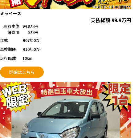
ミライース
支払総額
99.9
万円
車両本体
94.9万円
諸費用
5万円
年式
R07年07月
車検期限
R10年07月
走行距離
10km
詳細はこちら