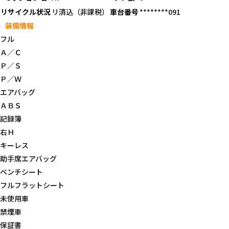
リサイクル状況
リ済込（非課税）
車台番号
********091
装備情報
フル
Ａ／Ｃ
Ｐ／Ｓ
Ｐ／Ｗ
エアバッグ
ＡＢＳ
記録簿
右Ｈ
キーレス
助手席エアバッグ
ベンチシート
フルフラットシート
未使用車
禁煙車
保証書