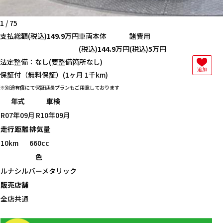
1
/
75
支払総額
(税込)
149.9
万円
車両本体
諸費用
(税込)
144.9
万円
(税込)
5
万円
法定整備：なし(要整備箇所なし)
追加
保証付（無料保証）(1ヶ月 1千km)
別途有償にて保証延長プランもご用意しております
年式
車検
R07年09月
R10年09月
走行距離
排気量
10km
660cc
色
ルナシルバーメタリック
販売店舗
全店共通