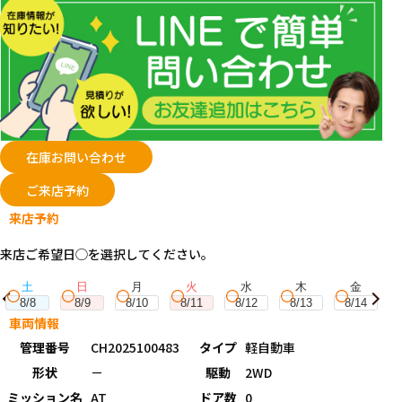
在庫お問い合わせ
ご来店予約
来店予約
来店ご希望日◯を選択してください。
土
日
月
火
水
木
金
8/8
8/9
8/10
8/11
8/12
8/13
8/14
車両情報
管理番号
CH2025100483
タイプ
軽自動車
形状
－
駆動
2WD
ミッション名
AT
ドア数
0