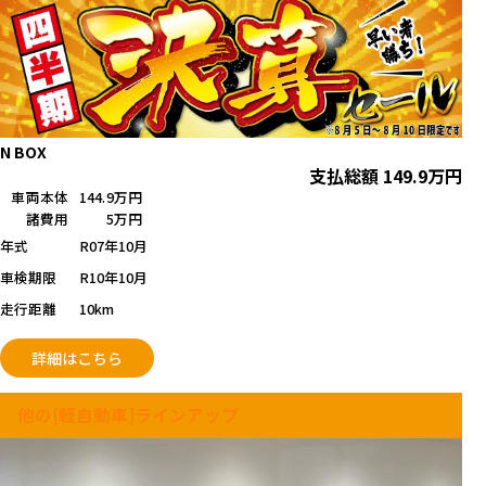
N BOX
支払総額
149.9
万円
車両本体
144.9万円
諸費用
5万円
年式
R07年10月
車検期限
R10年10月
走行距離
10km
詳細はこちら
他の[軽自動車]ラインアップ