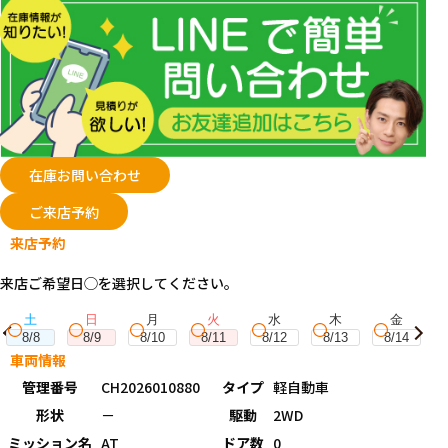
在庫お問い合わせ
ご来店予約
来店予約
来店ご希望日◯を選択してください。
土
日
月
火
水
木
金
8/8
8/9
8/10
8/11
8/12
8/13
8/14
車両情報
管理番号
CH2026010880
タイプ
軽自動車
形状
－
駆動
2WD
ミッション名
AT
ドア数
0