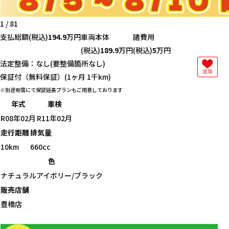
1
/
81
支払総額
(税込)
194.9
万円
車両本体
諸費用
(税込)
189.9
万円
(税込)
5
万円
法定整備：なし(要整備箇所なし)
追加
保証付（無料保証）(1ヶ月 1千km)
別途有償にて保証延長プランもご用意しております
年式
車検
R08年02月
R11年02月
走行距離
排気量
10km
660cc
色
ナチュラルアイボリー/ブラック
販売店舗
豊橋店