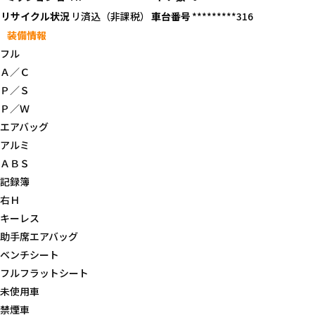
リサイクル状況
リ済込（非課税）
車台番号
*********316
装備情報
フル
Ａ／Ｃ
Ｐ／Ｓ
Ｐ／Ｗ
エアバッグ
アルミ
ＡＢＳ
記録簿
右Ｈ
キーレス
助手席エアバッグ
ベンチシート
フルフラットシート
未使用車
禁煙車