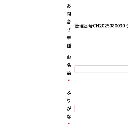
お
問
合
管理番号CH202508003
せ
車
種
お
名
前
*
ふ
り
が
な
*