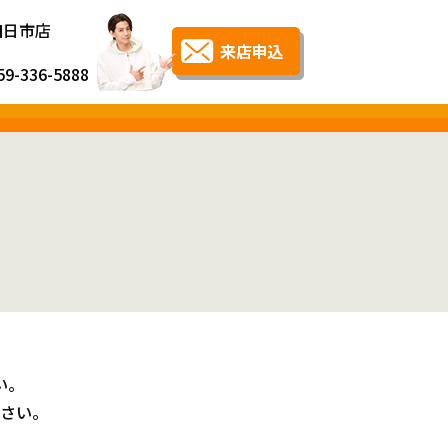
四日市店
59-336-5888
い。
さい。