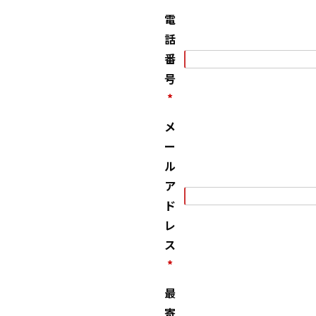
電
話
番
号
*
メ
ー
ル
ア
ド
レ
ス
*
最
寄