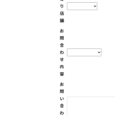
り
店
舗
お
問
合
わ
せ
内
容
お
問
い
合
わ