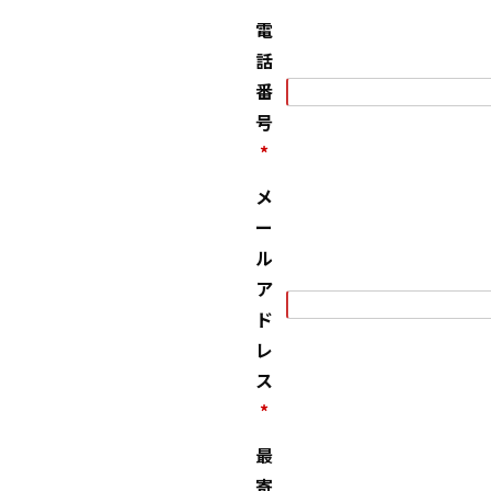
電
話
番
号
*
メ
ー
ル
ア
ド
レ
ス
*
最
寄