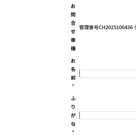
お
問
合
管理番号CH20251004
せ
車
種
お
名
前
*
ふ
り
が
な
*