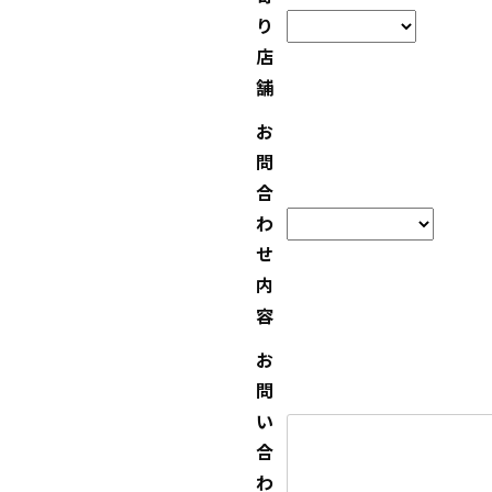
り
店
舗
お
問
合
わ
せ
内
容
お
問
い
合
わ