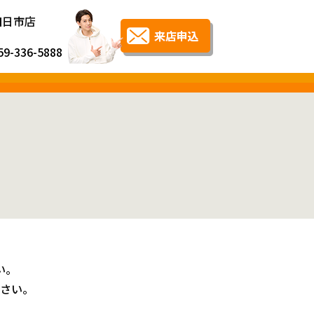
四日市店
59-336-5888
い。
さい。